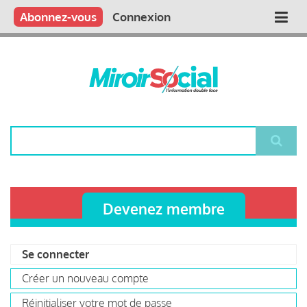
Aller
Qui sommes nous ?
Vous publiez
Nous publions
Contactez-nous
Abonnez-vous
Connexion
Main
au
contenu
navigation
principal
Rechercher
Devenez membre
Se connecter
(onglet
Primary
actif)
Créer un nouveau compte
tabs
Réinitialiser votre mot de passe