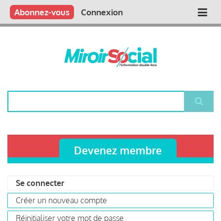
Aller
Qui sommes nous ?
Vous publiez
Nous publions
Contactez-nous
Abonnez-vous
Connexion
Main
au
contenu
navigation
principal
Rechercher
Devenez membre
Se connecter
(onglet
Primary
actif)
Créer un nouveau compte
tabs
Réinitialiser votre mot de passe