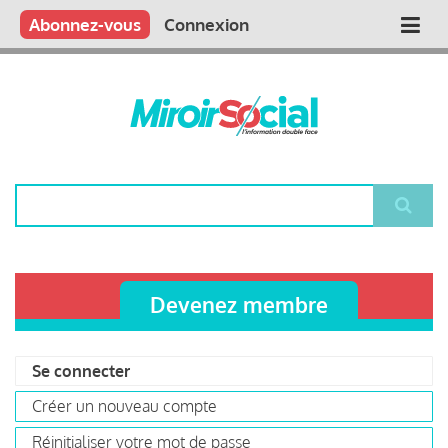
Aller
Qui sommes nous ?
Vous publiez
Nous publions
Contactez-nous
Abonnez-vous
Connexion
Main
au
contenu
navigation
principal
Rechercher
Devenez membre
Se connecter
(onglet
Primary
actif)
Créer un nouveau compte
tabs
Réinitialiser votre mot de passe