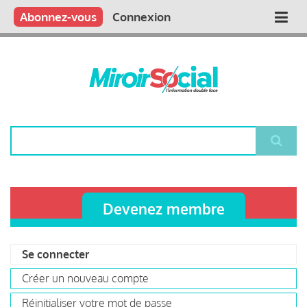
Aller
Qui sommes nous ?
Vous publiez
Nous publions
Contactez-nous
Abonnez-vous
Connexion
Main
au
contenu
navigation
principal
Rechercher
Devenez membre
Se connecter
(onglet
Primary
actif)
Créer un nouveau compte
tabs
Réinitialiser votre mot de passe