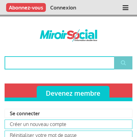
Aller
Qui sommes nous ?
Vous publiez
Nous publions
Contactez-nous
Abonnez-vous
Connexion
Main
au
contenu
navigation
principal
Rechercher
Devenez membre
Se connecter
(onglet
Primary
actif)
Créer un nouveau compte
tabs
Réinitialiser votre mot de passe