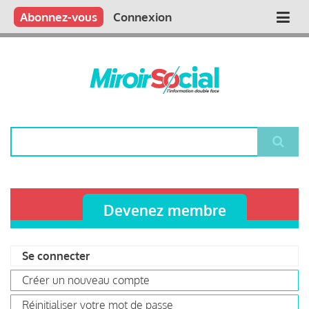
Aller
Qui sommes nous ?
Vous publiez
Nous publions
Contactez-nous
Abonnez-vous
Connexion
Main
au
contenu
navigation
principal
Rechercher
Devenez membre
Se connecter
(onglet
Primary
actif)
Créer un nouveau compte
tabs
Réinitialiser votre mot de passe