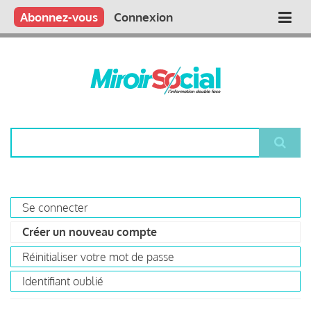
Aller
Qui sommes nous ?
Vous publiez
Nous publions
Contactez-nous
Abonnez-vous
Connexion
Main
au
contenu
navigation
principal
Rechercher
Se connecter
Primary
Créer un nouveau compte
(onglet
tabs
actif)
Réinitialiser votre mot de passe
Identifiant oublié