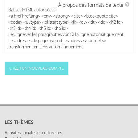
À propos des formats de texte
Balises HTML autorisées :
<a href hreflang> <em> <strong> <cite> <blockquote cite>
<code> <ul type> <ol start type> <li> <dl> <dt> <dd> <h2 id>
<h3 id> <h4 id> <h5 id> <h6 id>
Les lignes et les paragraphes vont à la ligne automatiquement.
Les adresses de pages web et les adresses courriel se
transforment en liens automatiquement.
LES THÈMES
Activités sociales et culturelles