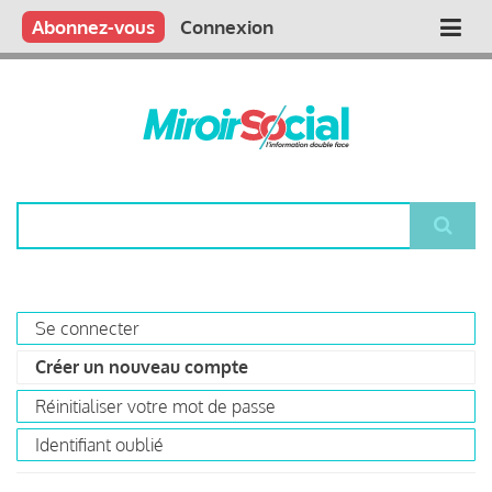
Aller
Qui sommes nous ?
Vous publiez
Nous publions
Contactez-nous
Abonnez-vous
Connexion
Main
au
contenu
navigation
principal
Rechercher
Se connecter
Primary
Créer un nouveau compte
(onglet
tabs
actif)
Réinitialiser votre mot de passe
Identifiant oublié