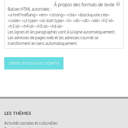
À propos des formats de texte
Balises HTML autorisées :
<a href hreflang> <em> <strong> <cite> <blockquote cite>
<code> <ul type> <ol start type> <li> <dl> <dt> <dd> <h2 id>
<h3 id> <h4 id> <h5 id> <h6 id>
Les lignes et les paragraphes vont à la ligne automatiquement.
Les adresses de pages web et les adresses courriel se
transforment en liens automatiquement.
LES THÈMES
Activités sociales et culturelles