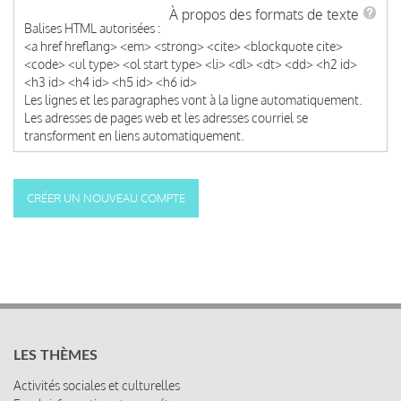
À propos des formats de texte
Balises HTML autorisées :
<a href hreflang> <em> <strong> <cite> <blockquote cite>
<code> <ul type> <ol start type> <li> <dl> <dt> <dd> <h2 id>
<h3 id> <h4 id> <h5 id> <h6 id>
Les lignes et les paragraphes vont à la ligne automatiquement.
Les adresses de pages web et les adresses courriel se
transforment en liens automatiquement.
LES THÈMES
Activités sociales et culturelles