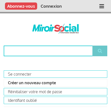
Aller
Qui sommes nous ?
Vous publiez
Nous publions
Contactez-nous
Abonnez-vous
Connexion
Main
au
contenu
navigation
principal
Rechercher
Se connecter
Primary
Créer un nouveau compte
(onglet
tabs
actif)
Réinitialiser votre mot de passe
Identifiant oublié