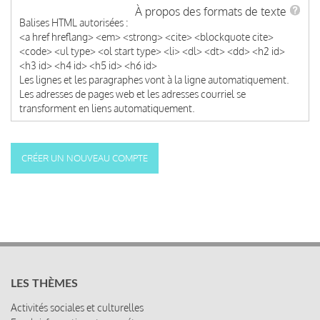
À propos des formats de texte
Balises HTML autorisées :
<a href hreflang> <em> <strong> <cite> <blockquote cite>
<code> <ul type> <ol start type> <li> <dl> <dt> <dd> <h2 id>
<h3 id> <h4 id> <h5 id> <h6 id>
Les lignes et les paragraphes vont à la ligne automatiquement.
Les adresses de pages web et les adresses courriel se
transforment en liens automatiquement.
LES THÈMES
Activités sociales et culturelles