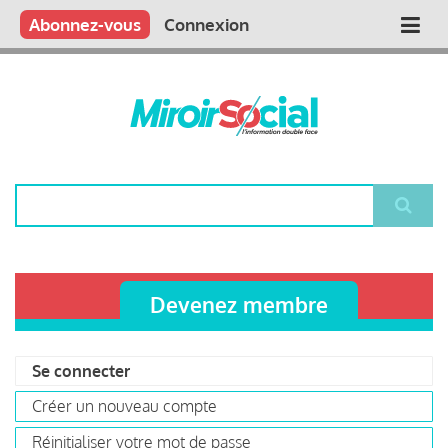
Aller
Qui sommes nous ?
Vous publiez
Nous publions
Contactez-nous
Abonnez-vous
Connexion
Main
au
contenu
navigation
principal
Rechercher
Devenez membre
Se connecter
(onglet
Primary
actif)
Créer un nouveau compte
tabs
Réinitialiser votre mot de passe