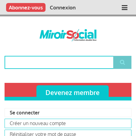
Aller
Qui sommes nous ?
Vous publiez
Nous publions
Contactez-nous
Abonnez-vous
Connexion
Main
au
contenu
navigation
principal
Rechercher
Devenez membre
Se connecter
(onglet
Primary
actif)
Créer un nouveau compte
tabs
Réinitialiser votre mot de passe