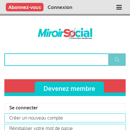
Aller
Qui sommes nous ?
Vous publiez
Nous publions
Contactez-nous
Abonnez-vous
Connexion
Main
au
contenu
navigation
principal
Rechercher
Devenez membre
Se connecter
(onglet
Primary
actif)
Créer un nouveau compte
tabs
Réinitialiser votre mot de passe